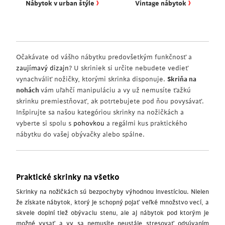
›
›
Nábytok v urban štýle
Vintage nábytok
Očakávate od vášho nábytku predovšetkým funkčnosť a
zaujímavý dizajn
? U skriniek si určite nebudete vedieť
vynachváliť nožičky, ktorými skrinka disponuje.
Skriňa na
nohách
vám uľahčí manipuláciu a vy už nemusíte ťažkú
skrinku premiestňovať, ak potrtebujete pod ňou povysávať.
Inšpirujte sa našou kategóriou skrinky na nožičkách a
vyberte si spolu s
pohovkou
a regálmi kus praktického
nábytku do vašej obývačky alebo spálne.
Praktické skrinky na všetko
Skrinky na nožičkách sú bezpochyby výhodnou investíciou. Nielen
že získate nábytok, ktorý je schopný pojať veľké množstvo vecí, a
skvele doplní tiež obývaciu stenu, ale aj nábytok pod ktorým je
možné vysať a vy sa nemusíte neustále stresovať odsúvaním