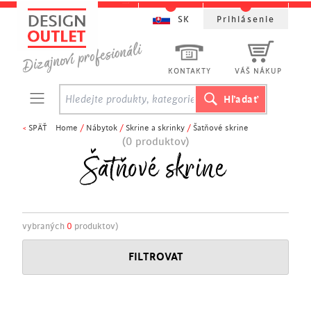
SK
Prihlásenie
KONTAKTY
VÁŠ NÁKUP
<
SPÄŤ
Home
/
Nábytok
/
Skrine a skrinky
/
Šatňové skrine
(0 produktov)
Šatňové skrine
vybraných
0
produktov)
FILTROVAT