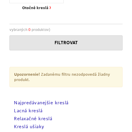
›
Otočné kreslá
vybraných
0
produktov)
FILTROVAT
Upozornenie!
Zadanému filtru nezodpovedá žiadny
produkt.
Najpredávanejšie kreslá
Lacná kreslá
Relaxačné kreslá
Kreslá ušiaky