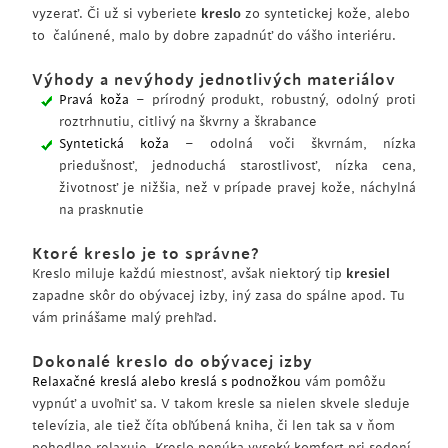
vyzerať. Či už si vyberiete
kreslo
zo syntetickej kože, alebo
to čalúnené, malo by dobre zapadnúť do vášho interiéru.
Výhody a nevýhody jednotlivých materiálov
Pravá koža
– prírodný produkt, robustný, odolný proti
roztrhnutiu, citlivý na škvrny a škrabance
Syntetická koža
– odolná voči škvrnám, nízka
priedušnosť, jednoduchá starostlivosť, nízka cena,
životnosť je nižšia, než v prípade pravej kože, náchylná
na prasknutie
Ktoré kreslo je to správne?
Kreslo miluje každú miestnosť, avšak niektorý tip
kresiel
zapadne skôr do obývacej izby, iný zasa do spálne apod. Tu
vám prinášame malý prehľad.
Dokonalé kreslo do obývacej izby
Relaxačné kreslá alebo kreslá s podnožkou
vám pomôžu
vypnúť a uvoľniť sa. V takom kresle sa nielen skvele sleduje
televízia, ale tiež číta obľúbená kniha, či len tak sa v ňom
pohodlne relaxuje. Kreslo ponúka vysoký komfort pri sedení.