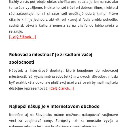
Každý z nás potrebuje občas chvíľku pre seba a je len na nás ako
tento čas využijeme. Niekto ho rád trávi pri dobrom filme, niekto si
rád zašportuje no iní si zase radi prečítajú dobrú knihu. Práve
čítanie kníh je jednou z aktivít, pri ktorej si ľudia urobia pohodlie,
sadnú si, otvoria knihu a ponoria sa na chvíľu do iného sveta a
relaxujú.
[Celý článok...]
Rokovacia miestnosť je zrkadlom vašej
spoločnosti
Nábytok a interiérové doplnky, ktoré kupujeme do rokovacej
miestnosti, sú významné predovšetkým z dvoch dôvodov: musia
byť praktické a dokonale plniť svoj účel a zároveň by mali majiteľa
dôstojne reprezentovať.
[Celý článok...]
Najlepší nákup je v internetovom obchode
Konečne aj na Slovensku máme možnosť nakupovať zaujímavé
veci za zaujímavé ceny. Európsky trh sa neustále vyvíja a
nakupovanie cez internet je už dávno samozrejmosťou.