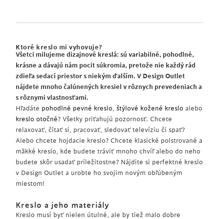
Ktoré kreslo mi vyhovuje?
Všetci milujeme dizajnové kreslá: sú variabilné, pohodlné,
krásne a dávajú nám pocit súkromia, pretože nie každý rád
zdieľa sedací priestor s niekým ďalším. V Design Outlet
nájdete mnoho čalúnených kresiel v rôznych prevedeniach a
s rôznymi vlastnosťami.
Hľadáte
pohodlné pevné kreslo
,
štýlové kožené kreslo
alebo
kreslo otočné
? Všetky priťahujú pozornosť. Chcete
relaxovať, čítať si, pracovať, sledovať televíziu či spať?
Alebo chcete hojdacie kreslo? Chcete klasické polstrované a
mäkké kreslo, kde budete tráviť mnoho chvíľ alebo do neho
budete skôr usadať príležitostne? Nájdite si perfektné kreslo
v Design Outlet a urobte ho svojim novým obľúbeným
miestom!
Kreslo a jeho materiály
Kreslo musí byť nielen útulné, ale by tiež malo dobre