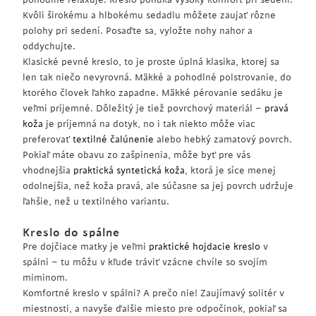
Kvôli širokému a hlbokému sedadlu môžete zaujať rôzne
polohy pri sedení. Posaďte sa, vyložte nohy nahor a
oddychujte.
Klasické pevné kreslo, to je proste úplná klasika, ktorej sa
len tak niečo nevyrovná. Mäkké a pohodlné polstrovanie, do
ktorého človek ľahko zapadne. Mäkké pérovanie sedáku je
veľmi príjemné. Dôležitý je tiež povrchový materiál –
pravá
koža
je príjemná na dotyk, no i tak niekto môže viac
preferovať
textilné čalúnenie
alebo hebký zamatový povrch.
Pokiaľ máte obavu zo zašpinenia, môže byť pre vás
vhodnejšia
praktická syntetická koža
, ktorá je síce menej
odolnejšia, než koža pravá, ale súčasne sa jej povrch udržuje
ľahšie, než u textilného variantu.
Kreslo do spálne
Pre dojčiace matky je veľmi
praktické hojdacie kreslo
v
spálni – tu môžu v kľude tráviť vzácne chvíle so svojím
miminom.
Komfortné kreslo v spálni? A prečo nie! Zaujímavý solitér v
miestnosti, a navyše ďalšie miesto pre odpočinok, pokiaľ sa