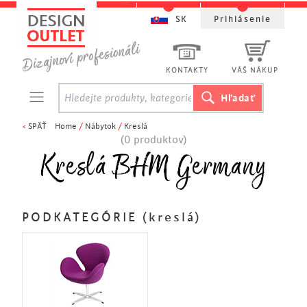
SK
Prihlásenie
KONTAKTY
VÁŠ NÁKUP
<
SPÄŤ
Home
/
Nábytok
/
Kreslá
(0 produktov)
Kreslá BHM Germany
PODKATEGÓRIE (kreslá)