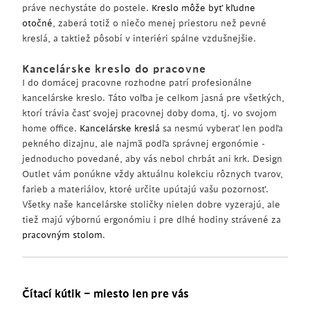
práve nechystáte do postele.
Kreslo môže byť kľudne
otočné
, zaberá totiž o niečo menej priestoru než pevné
kreslá, a taktiež pôsobí v interiéri spálne vzdušnejšie.
Kancelárske kreslo do pracovne
I do domácej pracovne rozhodne patrí profesionálne
kancelárske kreslo. Táto voľba je celkom jasná pre všetkých,
ktorí trávia časť svojej pracovnej doby doma, tj. vo svojom
home office.
Kancelárske kreslá
sa nesmú vyberať len podľa
pekného dizajnu, ale najmä podľa správnej ergonómie -
jednoducho povedané, aby vás nebol chrbát ani krk. Design
Outlet vám ponúkne vždy aktuálnu kolekciu rôznych tvarov,
farieb a materiálov, ktoré určite upútajú vašu pozornosť.
Všetky naše kancelárske stoličky nielen dobre vyzerajú, ale
tiež majú výbornú ergonómiu i pre dlhé hodiny strávené za
pracovným stolom
.
Čítací kútik – miesto len pre vás