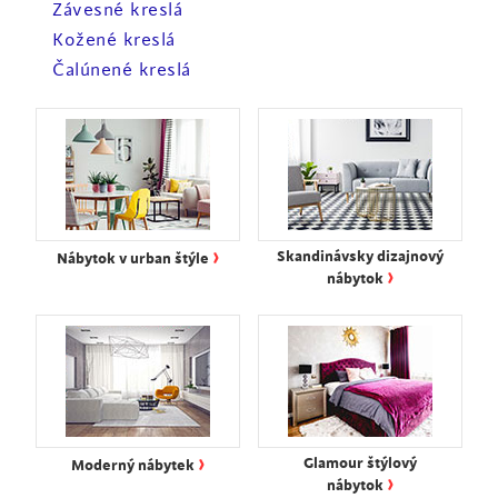
Závesné kreslá
Kožené kreslá
Čalúnené kreslá
›
Skandinávsky dizajnový
Nábytok v urban štýle
›
nábytok
›
Glamour štýlový
Moderný nábytek
›
nábytok