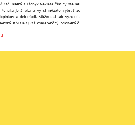
š stôl nudný a fádny? Neviete čím by ste mu
? Ponuka je široká a vy si môžete vybrať zo
 doplnkov a dekorácii. Môžete si tak vyzdobiť
álenský stôl ale aj váš konferenčný, odkladný či
.]