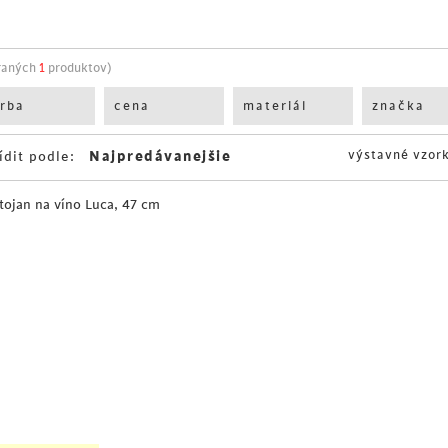
raných
1
produktov)
arba
cena
materiál
značka
výstavné vzor
ídit podle: