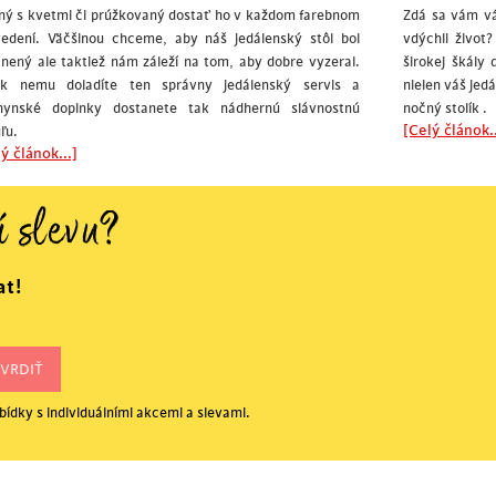
ný s kvetmi či prúžkovaný dostať ho v každom farebnom
Zdá sa vám vá
vedení. Väčšinou chceme, aby náš jedálenský stôl bol
vdýchli život
nený ale taktiež nám záleží na tom, aby dobre vyzeral.
širokej škály
k nemu doladíte ten správny jedálenský servis a
nielen váš jed
hynské doplnky dostanete tak nádhernú slávnostnú
nočný stolík .
[Celý článok..
ľu.
ý článok...]
í slevu?
at!
ídky s individuálními akcemi a slevami.