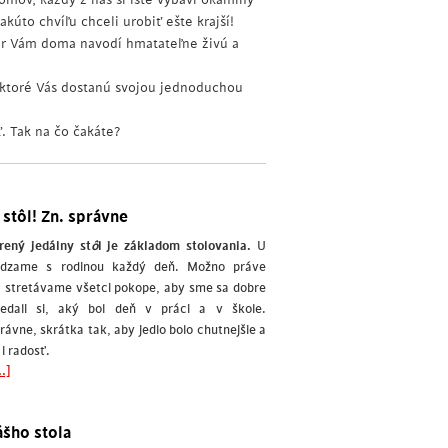
úto chvíľu chceli urobiť ešte krajší!
 Vám doma navodí hmatateľne živú a
 ktoré Vás dostanú svojou jednoduchou
. Tak na čo čakáte?
i stôl! Zn. správne
rený jedálny st
ô
l je základom stolovania.
U
ádzame s rodinou každý deň. Možno práve
a stretávame všetci pokope, aby sme sa dobre
vedali si, aký bol deň v práci a v škole.
právne, skrátka tak, aby jedlo bolo chutnejšie a
 i radosť.
.]
ášho stola