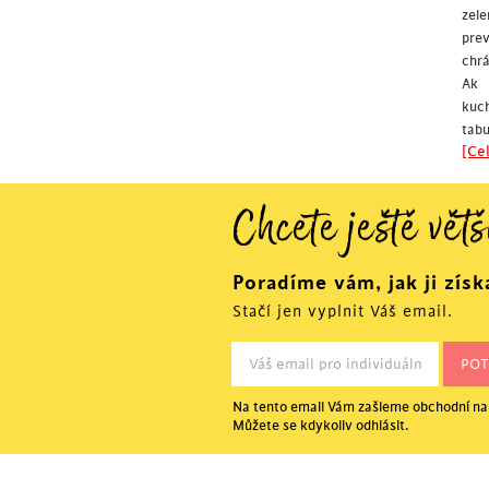
zele
pre
chrá
Ak 
kuc
tabu
[Cel
Chcete ještě větš
Poradíme vám, jak ji získ
Stačí jen vyplnit Váš email.
Na tento email Vám zašleme obchodní nab
Můžete se kdykoliv odhlásit.