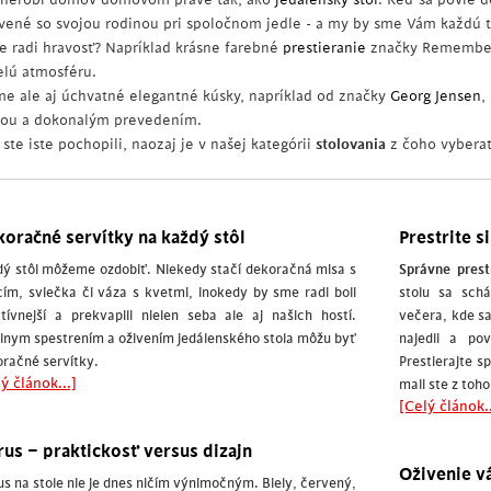
ávené so svojou rodinou pri spoločnom jedle - a my by sme Vám každú tak
e radi hravosť? Napríklad krásne farebné
prestieranie
značky Remember
elú atmosféru.
e ale aj úchvatné elegantné kúsky, napríklad od značky
Georg Jensen
,
sou a dokonalým prevedením.
ste iste pochopili, naozaj je v našej kategórii
stolovania
z čoho vyberať
oračné servítky na každý stôl
Prestrite s
ý stôl môžeme ozdobiť. Niekedy stačí dekoračná misa s
Správne prest
ím, sviečka či váza s kvetmi, inokedy by sme radi boli
stolu sa sch
tívnejší a prekvapili nielen seba ale aj našich hostí.
večera, kde s
lnym spestrením a oživením jedálenského stola môžu byť
najedli a po
račné servítky.
Prestierajte s
ý článok...]
mali ste z toho
[Celý článok..
us – praktickosť versus dizajn
Oživenie v
s na stole nie je dnes ničím výnimočným. Biely, červený,