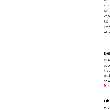
str
Mát
ves
Mám
krá
Ako 
Dek
Každ
ovoc
krea
Ideá
deko
[Cel
Obr
Obru