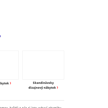
a
›
Skandinávsky
ábytok
›
dizajnový nábytok
omov, každý z nás si iste vybaví okamihy