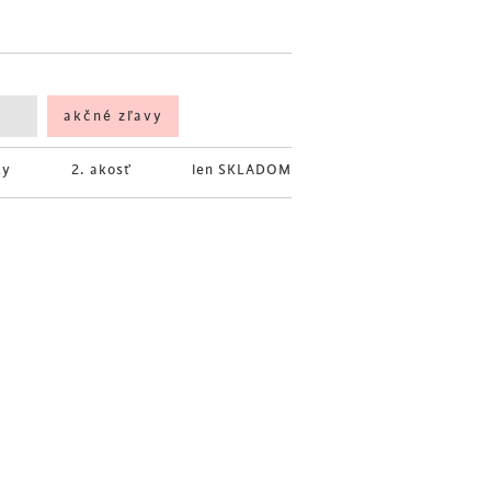
akčné zľavy
ky
2. akosť
len SKLADOM