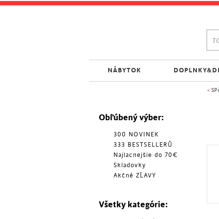
TO
NÁBYTOK
DOPLNKY&D
<
SP
Obľúbený výber:
300 NOVINEK
333 BESTSELLERŮ
Najlacnejšie do 70€
Skladovky
Akčné ZĽAVY
Všetky kategórie: