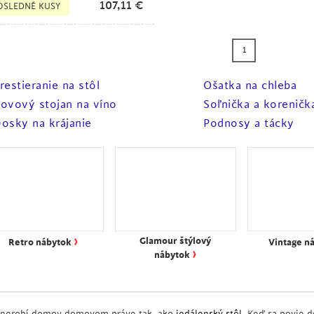
107,11
€
OSLEDNÉ KUSY
1
restieranie na stôl
Ošatka na chleba
ovový stojan na víno
Soľnička a koreničk
osky na krájanie
Podnosy a tácky
›
Glamour štýlový
Retro nábytok
Vintage n
›
nábytok
 nerobí domov domovom práve tak, ako
jedálenský stôl
. Keď sa povie d