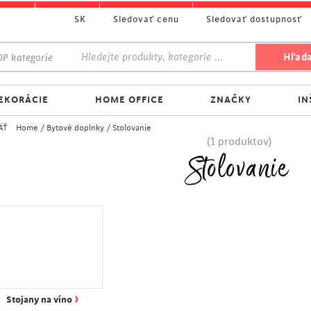
SK
Sledovať cenu
Sledovať dostupnosť
P kategorie
EKORÁCIE
HOME OFFICE
ZNAČKY
IN
ÄŤ
Home
/
Bytové doplnky
/
Stolovanie
(1 produktov)
Stolovanie
›
Stojany na víno