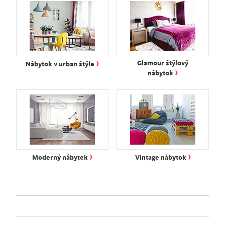
›
Glamour štýlový
Nábytok v urban štýle
›
nábytok
›
›
Moderný nábytek
Vintage nábytok