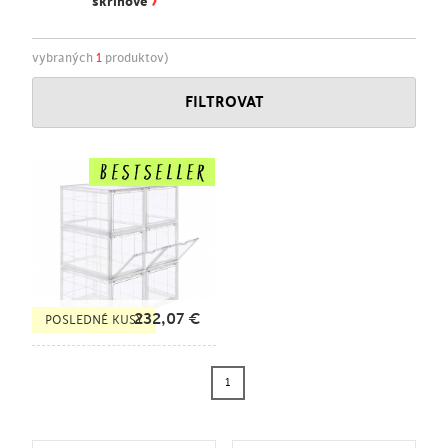
›
skriňové
vybraných
1
produktov)
FILTROVAT
232,07
€
POSLEDNÉ KUSY
1