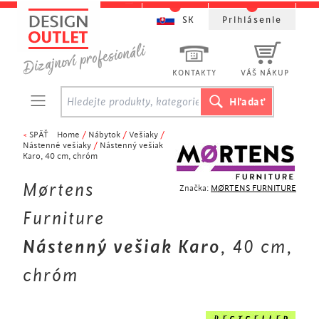
SK
Prihlásenie
KONTAKTY
VÁŠ NÁKUP
<
SPÄŤ
Home
/
Nábytok
/
Vešiaky
/
Nástenné vešiaky
/
Nástenný vešiak
Karo, 40 cm, chróm
Mørtens
Značka:
MØRTENS FURNITURE
Furniture
Nástenný vešiak Karo
, 40 cm,
chróm