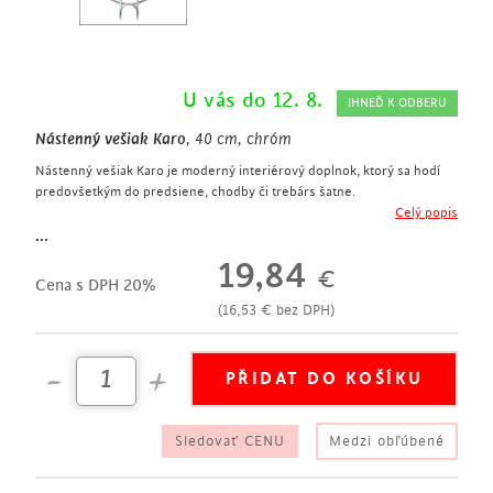
U vás do 12. 8.
IHNEĎ K ODBERU
Nástenný vešiak Karo
, 40 cm, chróm
Nástenný vešiak Karo je moderný interiérový doplnok, ktorý sa hodí
predovšetkým do predsiene, chodby či trebárs šatne.
nástenný vešiak v modernom dizajne
Celý popis
šírka 40 cm
...
vyrobené z pochrómovanej ocele
19,84
€
3 praktické háčiky
Cena s DPH 20%
háčiky sú zakončené guličkou z masívneho bukového dreva
(
16,53
€
bez DPH)
Sledovať CENU
Medzi obľúbené