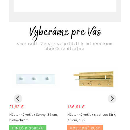
Vyberáme pre Vás
sme radi, že ste sa pridali k milovníkom
dobrého dizajnu
21,82
€
166,61
€
59
Nástenný vešiak Sonny, 34 cm,
Nástenný vešiak s policou Kirk,
Ná
biela/chróm
30 cm, dub
st
IHNEĎ K ODBERU
POSLEDNÉ KUSY