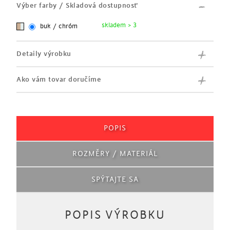
Výber farby / Skladová dostupnosť
skladem > 3
buk / chróm
Detaily výrobku
Ako vám tovar doručíme
POPIS
ROZMĚRY / MATERIÁL
SPÝTAJTE SA
POPIS VÝROBKU