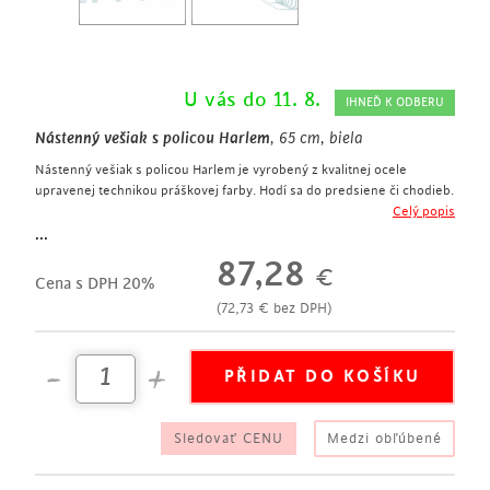
U vás do 11. 8.
IHNEĎ K ODBERU
Nástenný vešiak s policou Harlem
, 65 cm, biela
Nástenný vešiak s policou Harlem je vyrobený z kvalitnej ocele
upravenej technikou práškovej farby. Hodí sa do predsiene či chodieb.
interiérový nástenný vešiak
Celý popis
šírka 65 cm
...
vyrobený z kvalitnej ocele
87,28
€
povrchovou úpravou je technika práškovej farby
Cena s DPH 20%
biela farba
(
72,73
€
bez DPH)
1 praktická polica
5 háčikov
Sledovať CENU
Medzi obľúbené