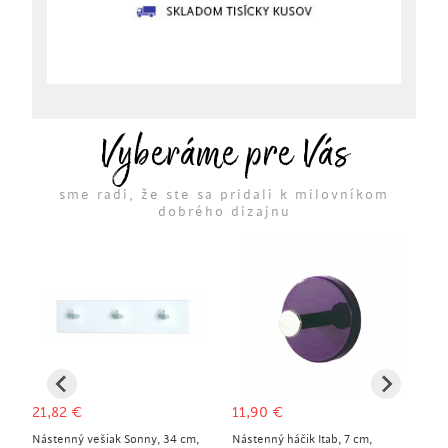
Vyberáme pre Vás
sme radi, že ste sa pridali k milovníkom
dobrého dizajnu
21,82
€
11,90
€
8
Nástenný vešiak Sonny, 34 cm,
Nástenný háčik Itab, 7 cm,
Ná