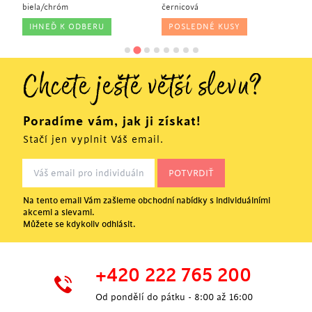
biela/chróm
černicová
4 
IHNEĎ K ODBERU
POSLEDNÉ KUSY
Chcete ještě větší slevu?
Poradíme vám, jak ji získat!
Stačí jen vyplnit Váš email.
Na tento email Vám zašleme obchodní nabídky s individuálními
akcemi a slevami.
Můžete se kdykoliv odhlásit.
+420 222 765 200
Od pondělí do pátku - 8:00 až 16:00