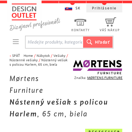
SK
Prihlásenie
KONTAKTY
VÁŠ NÁKUP
<
SPÄŤ
Home
/
Nábytok
/
Vešiaky
/
Nástenné vešiaky
/
Nástenný vešiak
s policou Harlem, 65 cm, biela
Mørtens
Značka:
MØRTENS FURNITURE
Furniture
Nástenný vešiak s policou
Harlem
, 65 cm, biela